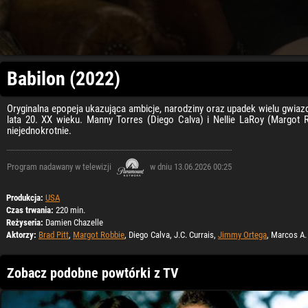
Babilon (2022)
Oryginalna epopeja ukazująca ambicje, narodziny oraz upadek wielu gwia
lata 20. XX wieku. Manny Torres (Diego Calva) i Nellie LaRoy (Margot R
niejednokrotnie.
Program nadawany w telewizji
w dniu 13.06.2026 00:25
Produkcja:
USA
Czas trwania:
220 min.
Reżyseria:
Damien Chazelle
Aktorzy:
Brad Pitt
,
Margot Robbie
, Diego Calva, J.C. Currais,
Jimmy Ortega
, Marcos A.
Zobacz podobne powtórki z TV