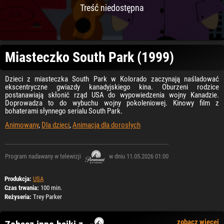
Treść niedostępna
Miasteczko South Park (1999)
Dzieci z miasteczka South Park w Kolorado zaczynają naśladować
ekscentryczne gwiazdy kanadyjskiego kina. Oburzeni rodzice
postanawiają skłonić rząd USA do wypowiedzenia wojny Kanadzie.
Doprowadza to do wybuchu wojny pokoleniowej. Kinowy film z
bohaterami słynnego serialu South Park.
Animowany
,
Dla dzieci
,
Animacja dla dorosłych
Program nadawany w telewizji
w dniu 11.05.2026 01:00
Produkcja:
USA
Czas trwania:
100 min.
Reżyseria:
Trey Parker
zobacz więcej