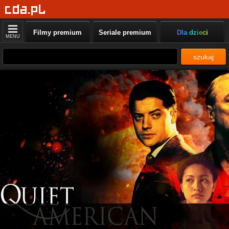
Filmy premium
Seriale premium
Dla dzieci
MENU
szukaj