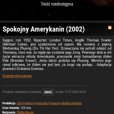
Treść niedostępna
Spokojny Amerykanin (2002)
Sajgon, rok 1952. Reporter London Times, Anglik Thomas Fowler
(Michael Caine), jest uzależniony od opium. Ma romans z piękną
Wietnamką Phuong (Do Thi Hai Yen). Dziewczyna nie potrafi odejść od
Thomasa, choć wie, że nigdy nie zostanie jego żoną. Pewnego dnia w ich
życie wkracza młody Amerykanin, pracownik misji humanitarnej Alden
Pyle (Brendan Fraser). Jemu także podoba się Phuong. Wkrótce jego
rywal odkrywa, że Alden nie jest tym, za kogo się podaje... Adaptacja
powieści Grahama Greenea.
Dramat obyczajowy
Program nadawany w telewizji
w dniu 17.07.2026 06:20
Produkcja:
USA
|
Niemcy
|
Australia
|
Francja
|
Wielka Brytania
Czas trwania:
125 min.
Reżyseria:
Phillip Noyce