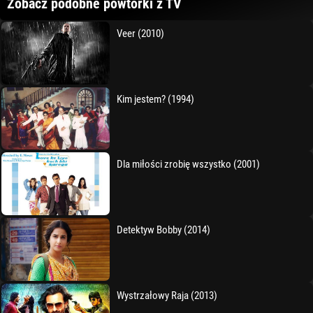
Zobacz podobne powtórki z TV
Veer (2010)
Kim jestem? (1994)
Dla miłości zrobię wszystko (2001)
Detektyw Bobby (2014)
Wystrzałowy Raja (2013)