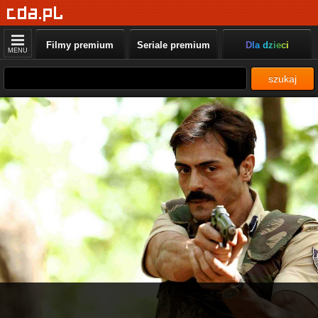
Filmy premium
Seriale premium
Dla dzieci
MENU
szukaj