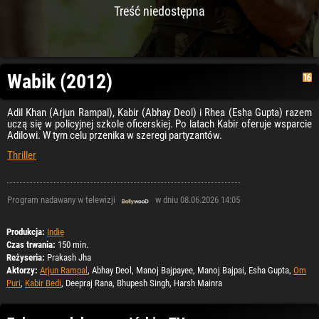
Treść niedostępna
Wabik (2012)
Adil Khan (Arjun Rampal), Kabir (Abhay Deol) i Rhea (Esha Gupta) razem
uczą się w policyjnej szkole oficerskiej. Po latach Kabir oferuje wsparcie
Adilowi. W tym celu przenika w szeregi partyzantów.
Thriller
Program nadawany w telewizji
w dniu 08.06.2026 14:05
Produkcja:
Indie
Czas trwania:
150 min.
Reżyseria:
Prakash Jha
Aktorzy:
Arjun Rampal
, Abhay Deol, Manoj Bajpayee, Manoj Bajpai, Esha Gupta,
Om
Puri
,
Kabir Bedi
, Deepraj Rana, Bhupesh Singh, Harsh Mainra