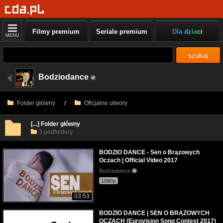
Filmy premium
Seriale premium
Dla dzieci
MENU
szukaj
Bodziodance
Folder główny
/
Oficjalne utwory
[...] Folder główny
3 podfoldery
BODZIO DANCE - Sen o Brązowych
Oczach | Official Video 2017
Bodziodance
1080p
03:53
BODZIO DANCE | SEN O BRĄZOWYCH
OCZACH (Eurovision Song Contest 2017)