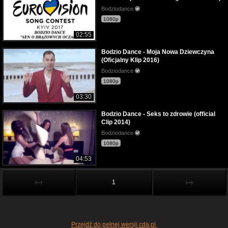
Bodziodance
1080p
02:55
Bodzio Dance - Moja Nowa Dziewczyna
(Oficjalny Klip 2016)
Bodziodance
1080p
03:30
Bodzio Dance - Seks to zdrowie (official
Clip 2014)
Bodziodance
1080p
04:53
↤
↦
1
Przejdź do pełnej wersji cda.pl