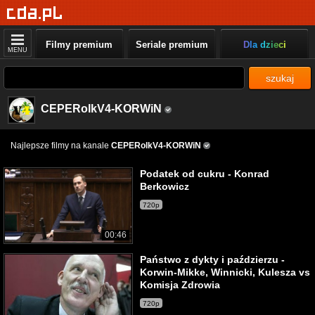
Filmy premium
Seriale premium
Dla dzieci
MENU
szukaj
CEPERolkV4-KORWiN
Najlepsze filmy na kanale
CEPERolkV4-KORWiN
Podatek od cukru - Konrad
Berkowicz
720p
00:46
Państwo z dykty i paździerzu -
Korwin-Mikke, Winnicki, Kulesza vs
Komisja Zdrowia
720p