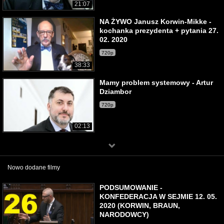
21:07
NA ŻYWO Janusz Korwin-Mikke -
kochanka prezydenta + pytania 27.
02. 2020
720p
38:33
Mamy problem systemowy - Artur
Dziambor
720p
02:13
Nowo dodane filmy
PODSUMOWANIE -
KONFEDERACJA W SEJMIE 12. 05.
2020 (KORWIN, BRAUN,
NARODOWCY)