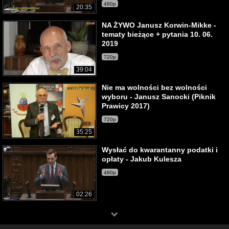
480p
20:35
NA ŻYWO Janusz Korwin-Mikke -
tematy bieżące + pytania 10. 06.
2019
720p
39:04
Nie ma wolności bez wolności
wyboru - Janusz Sanocki (Piknik
Prawicy 2017)
720p
35:25
Wysłać do kwarantanny podatki i
opłaty - Jakub Kulesza
480p
02:26