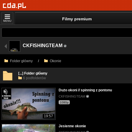
Filmy premium
MENU
CKFISHINGTEAM
Folder główny
/
Okonie
[...] Folder główny
6 podfolderów
Dużo okoni // spinning z pontonu
CKFISHINGTEAM
1080p
19:57
Jesienne okonie