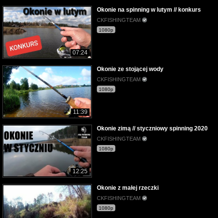
Okonie na spinning w lutym // konkurs
CKFISHINGTEAM
1080p
07:24
Okonie ze stojącej wody
CKFISHINGTEAM
1080p
11:39
Okonie zimą // styczniowy spinning 2020
CKFISHINGTEAM
1080p
12:25
Okonie z małej rzeczki
CKFISHINGTEAM
1080p