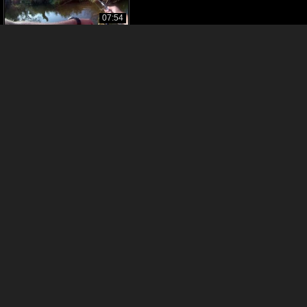
07:54
Okonie z początku wiosny
CKFISHINGTEAM
1080p
08:15
Spinning jesienią // okonie z małej rzeki
CKFISHINGTEAM
1080p
11:31
Spinning latem // 2019
CKFISHINGTEAM
1080p
14:46
Spinning na małej rzece // Czerwiec 2020
CKFISHINGTEAM