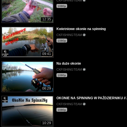
CKFISHINGTEAM
1080p
12:35
Kwietniowe okonie na spinning
CKFISHINGTEAM
1080p
09:41
Na duże okonie
CKFISHINGTEAM
1080p
06:29
OKONIE NA SPINNING W PAŹDZIERNIKU // 
CKFISHINGTEAM
1080p
10:29