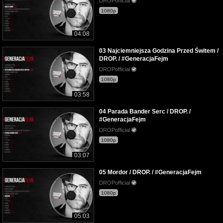
DROPofficial
1080p
04:08
03 Najciemniejsza Godzina Przed Świtem /
DROP. / #GeneracjaFejm
DROPofficial
1080p
03:58
04 Parada Bander Serc / DROP. /
#GeneracjaFejm
DROPofficial
1080p
03:07
05 Mordor / DROP. / #GeneracjaFejm
DROPofficial
1080p
05:03