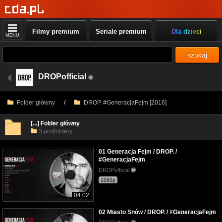
Filmy premium
Seriale premium
Dla dzieci
MENU
szukaj
DROPofficial
Folder główny
/
DROP. #GeneracjaFejm [2016]
[...] Folder główny
3 podfoldery
01 Generacja Fejm / DROP. /
#GeneracjaFejm
DROPofficial
1080p
04:02
02 Miasto Snów / DROP. / #GeneracjaFejm