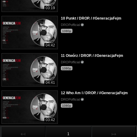
03:19
10 Punkt / DROP. / #GeneracjaFejm
DROPofficial
1080p
04:42
11 Otwórz / DROP. / #GeneracjaFejm
DROPofficial
1080p
04:41
12 Who Am I / DROP. / #GeneracjaFejm
DROPofficial
1080p
03:42
↤
↦
1