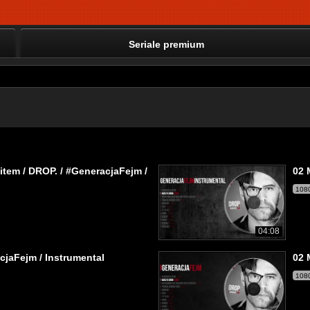
Seriale premium
item / DROP. / #GeneracjaFejm /
02 
108
04:08
cjaFejm / Instrumental
02 
108