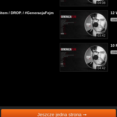
04:08
item / DROP. / #GeneracjaFejm
12 
108
03:42
10 
108
04:42
Jeszcze jedna strona ➞