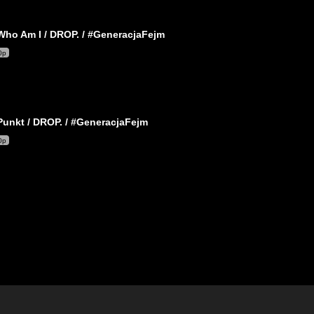
Who Am I / DROP. / #GeneracjaFejm
0p
Punkt / DROP. / #GeneracjaFejm
0p