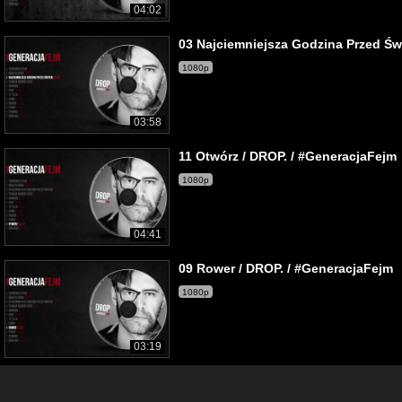
04:02
03 Najciemniejsza Godzina Przed Św
1080p
03:58
11 Otwórz / DROP. / #GeneracjaFejm
1080p
04:41
09 Rower / DROP. / #GeneracjaFejm
1080p
03:19