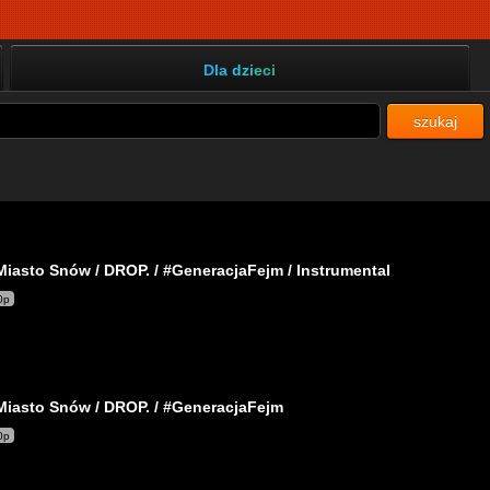
Dla dzieci
szukaj
Miasto Snów / DROP. / #GeneracjaFejm / Instrumental
0p
Miasto Snów / DROP. / #GeneracjaFejm
0p