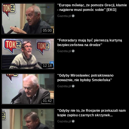
''Europa mówiąc, że pomoże Grecji, kłamie
- najpierw musi pomóc sobie'' [EKG]
Gazeta.pl
05:00
''Fotoradary mają być pierwszą kurtyną
bezpieczeństwa na drodze''
Gazeta.pl
12:18
''Gdyby Mirosławiec potraktowano
poważnie, nie byłoby Smoleńska''
Gazeta.pl
01:42
''Gdyby nie to, że Rosjanie przekazali nam
kopie zapisu czarnych skrzynek...
Gazeta.pl