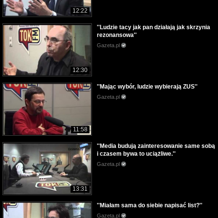
12:22
''Ludzie tacy jak pan działają jak skrzynia
rezonansowa''
Gazeta.pl
12:30
''Mając wybór, ludzie wybierają ZUS''
Gazeta.pl
11:58
''Media budują zainteresowanie same sobą
i czasem bywa to uciążliwe.''
Gazeta.pl
13:31
''Miałam sama do siebie napisać list?''
Gazeta.pl