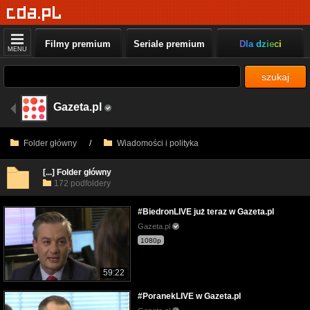
Filmy premium
Seriale premium
Dla dzieci
MENU
szukaj
Gazeta.pl
Folder główny
/
Wiadomości i polityka
[...] Folder główny
172 podfoldery
#BiedronLIVE już teraz w Gazeta.pl
Gazeta.pl
1080p
59:22
#PoranekLIVE w Gazeta.pl