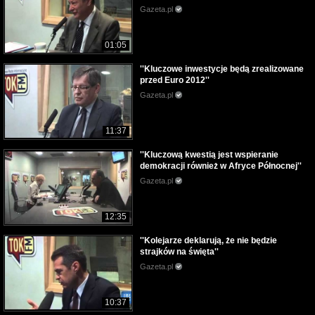
Gazeta.pl
01:05
''Kluczowe inwestycje będą zrealizowane
przed Euro 2012''
Gazeta.pl
11:37
''Kluczową kwestią jest wspieranie
demokracji również w Afryce Północnej''
Gazeta.pl
12:35
''Kolejarze deklarują, że nie będzie
strajków na święta''
Gazeta.pl
10:37