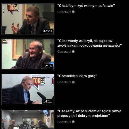
''Chciałbym żyć w innym państwie''
Gazeta.pl
02:20
''Ci co wtedy walczyli, nie są teraz
zwolennikami odkopywania nienawiści''
Gazeta.pl
12:14
''Comodities idą w górę''
Gazeta.pl
14:11
''Czekamy, aż pan Premier zgłosi swoje
propozycje i dobrym projektem''
Gazeta.pl