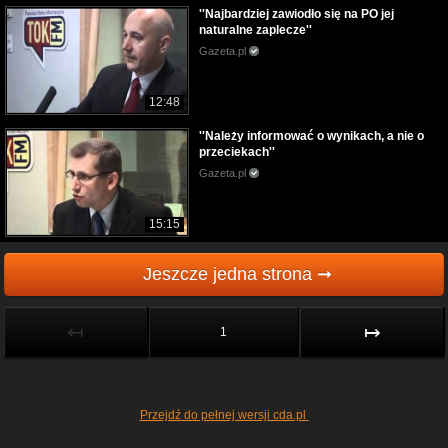
''Najbardziej zawiodło się na PO jej
naturalne zaplecze''
Gazeta.pl
12:48
''Należy informować o wynikach, a nie o
przeciekach''
Gazeta.pl
15:15
Jeszcze jedna strona ➞
↤
↦
1
Przejdź do pełnej wersji cda.pl