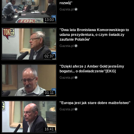
rozwój''
Gazeta.pl
13:03
''Dwa lata Bronisława Komorowskiego to
udana prezydentura, o czym świadczy
zaufanie Polaków'
Gazeta.pl
02:37
''Dzięki aferze z Amber Gold jesteśmy
bogatsi... o doświadczenie''[EKG]
Gazeta.pl
01:11
''Europa jest jak stare dobre małżeństwo''
Gazeta.pl
16:41