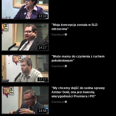
13:10
''Moja koncepcja została w SLD
odrzucona''
Gazeta.pl
14:17
''Może mamy do czynienia z ruchem
pokoleniowym''
Gazeta.pl
12:17
''My chcemy dojść do sedna sprawy
Amber Gold, ona jest kwestią
wiarygodności Premiera i PO''
Gazeta.pl
14:56