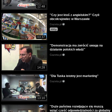
12:48
''Czy jest ktoś z angielskim?'' Czyli
obcokrajowiec w Warszawie
Gazeta.pl
480p
03:37
''Demonstracja ma zwrócić uwagę na
działanie polskich władz''
Gazeta.pl
14:28
''Dla Tuska istotny jest marketing''
Gazeta.pl
13:10
''Duże państwa rozwijające się muszą
wziąć cześć odpowiedzialności za globalny