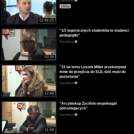
Gazeta.pl
1080p
02:46:25
''1/3 tegorocznych studentów to studenci
pedagogiki''
Gazeta.pl
03:38
''15 lat temu Leszek Miller przekonywał
mnie do przejścia do SLD, dziś musi do
pozostania''
Gazeta.pl
12:46
''Arcybiskup Życiński wspomagał
potrzebujących''
Gazeta.pl
11:59