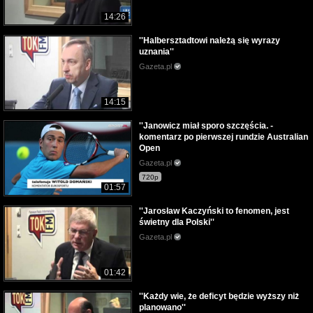
14:26
''Halbersztadtowi należą się wyrazy
uznania''
Gazeta.pl
14:15
''Janowicz miał sporo szczęścia. -
komentarz po pierwszej rundzie Australian
Open
Gazeta.pl
720p
01:57
''Jarosław Kaczyński to fenomen, jest
świetny dla Polski''
Gazeta.pl
01:42
''Każdy wie, że deficyt będzie wyższy niż
planowano''