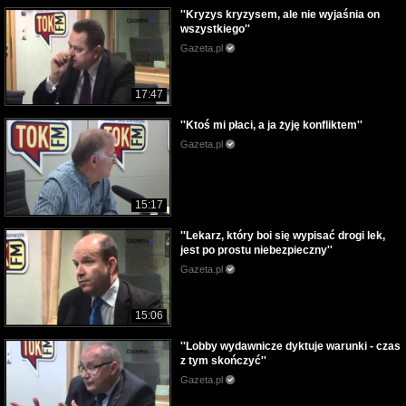
''Kryzys kryzysem, ale nie wyjaśnia on
wszystkiego''
Gazeta.pl
17:47
''Ktoś mi płaci, a ja żyję konfliktem''
Gazeta.pl
15:17
''Lekarz, który boi się wypisać drogi lek,
jest po prostu niebezpieczny''
Gazeta.pl
15:06
''Lobby wydawnicze dyktuje warunki - czas
z tym skończyć''
Gazeta.pl