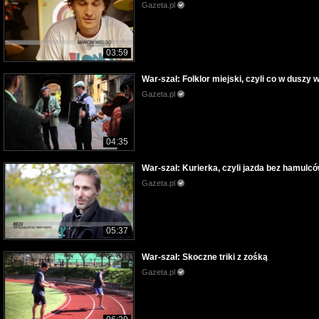
Gazeta.pl
03:59
War-szał: Folklor miejski, czyli co w duszy
Gazeta.pl
04:35
War-szał: Kurierka, czyli jazda bez hamulc
Gazeta.pl
05:37
War-szał: Skoczne triki z zośką
Gazeta.pl