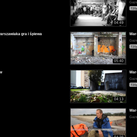
Gaze
720
04:49
 warszawiaka gra i śpiewa
War-
Gaze
720
05:40
ów
War-
Gaze
720
04:13
War-
Gaze