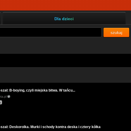
Dla dzieci
szukaj
szał: B-boying, czyli miejska bitwa. W tańcu...
ta.pl
p
szał: Deskorolka. Murki i schody kontra deska i cztery kółka