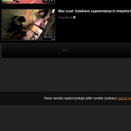
06:29
War-szał: Szlakiem zapomnianych miejskic
Gazeta.pl
05:03
↤
Nasz serwis wykorzystuje pliki cookie (zobacz
naszą po