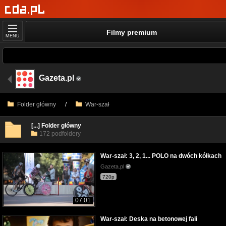
Filmy premium
MENU
Gazeta.pl
Folder główny
/
War-szał
[...] Folder główny
172 podfoldery
War-szał: 3, 2, 1... POLO na dwóch kółkach
Gazeta.pl
720p
07:01
War-szał: Deska na betonowej fali