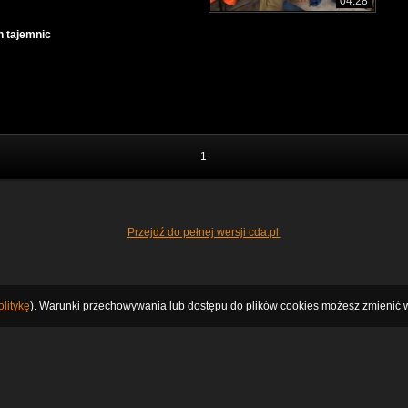
04:28
h tajemnic
1
Przejdź do pełnej wersji cda.pl
litykę
). Warunki przechowywania lub dostępu do plików cookies możesz zmienić w