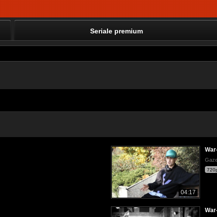
Seriale premium
War-
Gaze
720
04:17
War-