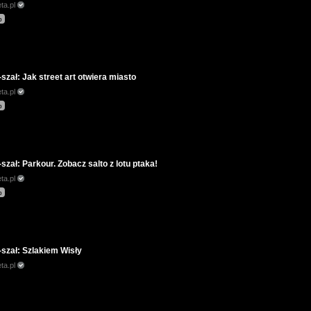
ta.pl
p
szał: Jak street art otwiera miasto
ta.pl
p
szał: Parkour. Zobacz salto z lotu ptaka!
ta.pl
p
szał: Szlakiem Wisły
ta.pl