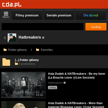
Filmy premium
Seriale premium
Dla dzieci
MENU
szukaj
Hatbreakers
Folder główny
/
Favorites
[...] Folder główny
4 podfoldery
Ania Dudek & HATBreakers - Be my lover
(La Bouche cover @Live Session)
Hatbreakers
1080p
03:02
Ania Dudek & HATBreakers - More than
material (Roseaux cover @Live Session)