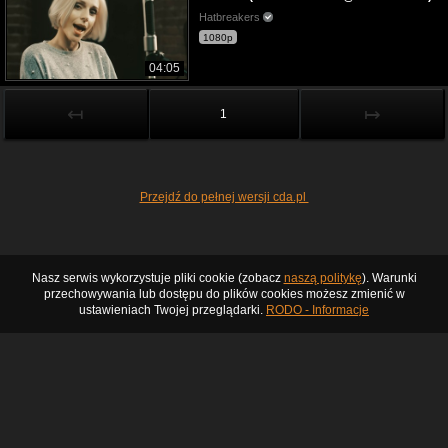
Hatbreakers
1080p
04:05
↤
↦
1
Przejdź do pełnej wersji cda.pl
Nasz serwis wykorzystuje pliki cookie (zobacz
naszą politykę
). Warunki
przechowywania lub dostępu do plików cookies możesz zmienić w
ustawieniach Twojej przeglądarki.
RODO - Informacje