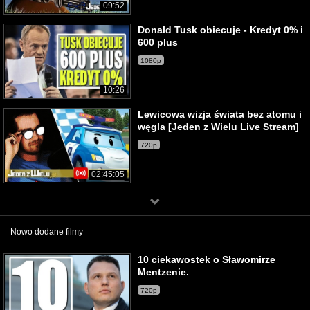
09:52
Donald Tusk obiecuje - Kredyt 0% i
600 plus
1080p
10:26
Lewicowa wizja świata bez atomu i
węgla [Jeden z Wielu Live Stream]
720p
02:45:05
Nowo dodane filmy
10 ciekawostek o Sławomirze
Mentzenie.
720p