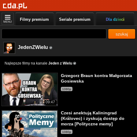
Filmy premium
Seriale premium
Dla dzieci
MENU
szukaj
JedenZWielu
Najlepsze filmy na kanale
Jeden z Wielu
Grzegorz Braun kontra Małgorzata
Gosiewska
1080p
09:47
Czesi anektują Kaliningrad
(Královec) i zyskują dostęp do
morza [Polityczne memy]
1080p