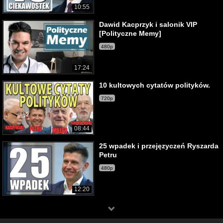
10:55
Dawid Kacprzyk i salonik VIP
[Polityczne Memy]
480p
17:24
10 kultowych cytatów polityków.
720p
08:44
25 wpadek i przejęzyczeń Ryszarda
Petru
480p
12:20