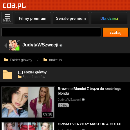
Filmy premium
Seriale premium
Dla dzieci
MENU
szukaj
JudytaWSzwecji
Folder główny
/
makeup
[...] Folder główny
5 podfolderów
Brown to Blonde/ Z brązu do sredniego
blondu
JudytaWSzwecji
1080p
09:38
GRWM EVERYDAY MAKEUP & OUTFIT