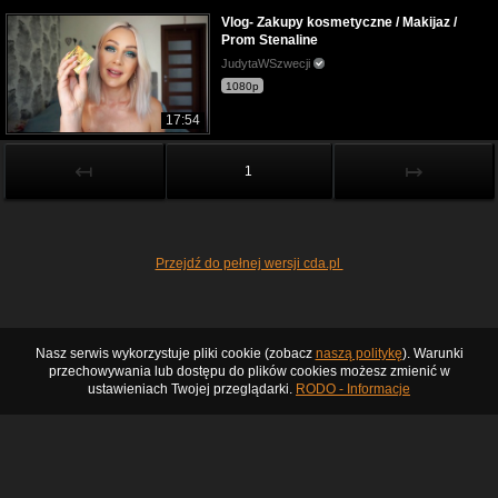
Vlog- Zakupy kosmetyczne / Makijaz /
Prom Stenaline
JudytaWSzwecji
1080p
17:54
↤
↦
1
Przejdź do pełnej wersji cda.pl
Nasz serwis wykorzystuje pliki cookie (zobacz
naszą politykę
). Warunki
przechowywania lub dostępu do plików cookies możesz zmienić w
ustawieniach Twojej przeglądarki.
RODO - Informacje