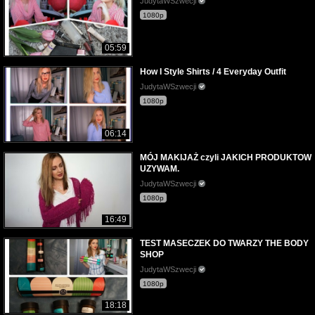
JudytaWSzwecji
1080p
05:59
How I Style Shirts / 4 Everyday Outfit
JudytaWSzwecji
1080p
06:14
MÓJ MAKIJAŻ czyli JAKICH PRODUKTOW
UZYWAM.
JudytaWSzwecji
1080p
16:49
TEST MASECZEK DO TWARZY THE BODY
SHOP
JudytaWSzwecji
1080p
18:18