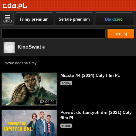
Filmy premium
Seriale premium
Dla dzieci
MENU
szukaj
KinoSwiat
Nowo dodane filmy
Miasto 44 (2014) Cały film PL
1080p
02:06:46
Powrót do tamtych dni (2021) Cały
film PL
1080p