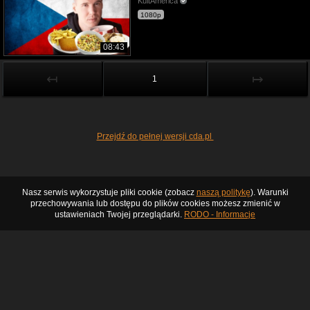
KultAmerica
1080p
08:43
↤
↦
1
Przejdź do pełnej wersji cda.pl
Nasz serwis wykorzystuje pliki cookie (zobacz
naszą politykę
). Warunki
przechowywania lub dostępu do plików cookies możesz zmienić w
ustawieniach Twojej przeglądarki.
RODO - Informacje