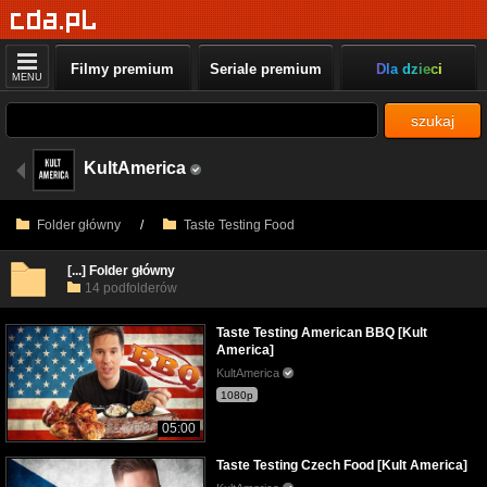
Filmy premium
Seriale premium
Dla dzieci
MENU
szukaj
KultAmerica
Folder główny
/
Taste Testing Food
[...] Folder główny
14 podfolderów
Taste Testing American BBQ [Kult
America]
KultAmerica
1080p
05:00
Taste Testing Czech Food [Kult America]