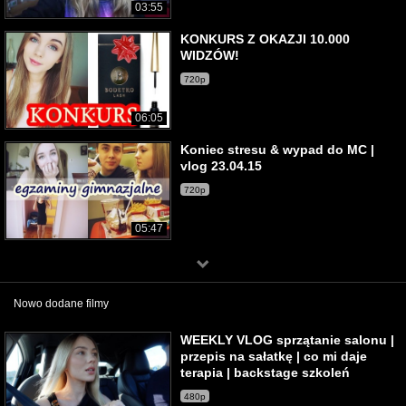
03:55
KONKURS Z OKAZJI 10.000
WIDZÓW!
720p
06:05
Koniec stresu & wypad do MC |
vlog 23.04.15
720p
05:47
Nowo dodane filmy
WEEKLY VLOG sprzątanie salonu |
przepis na sałatkę | co mi daje
terapia | backstage szkoleń
480p