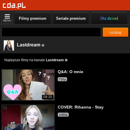
Filmy premium
Seriale premium
Dla dzieci
MENU
szukaj
Lastdream
Najlepsze filmy na kanale
Lastdream
Q&A: O mnie
720p
09:35
COVER: Rihanna - Stay
1080p