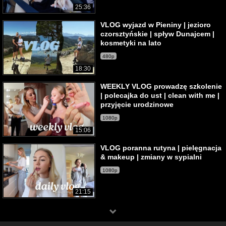
25:36
VLOG wyjazd w Pieniny | jezioro
czorsztyńskie | spływ Dunajcem |
kosmetyki na lato
480p
18:30
WEEKLY VLOG prowadzę szkolenie
| polecajka do ust | clean with me |
przyjęcie urodzinowe
1080p
15:06
VLOG poranna rutyna | pielęgnacja
& makeup | zmiany w sypialni
1080p
21:15