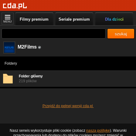
Filmy premium
Seriale premium
Dla dzieci
MENU
szukaj
M2Films
Foldery
Folder główny
219 plików
Przejdź do pełnej wersji cda.pl
Nasz serwis wykorzystuje pliki cookie (zobacz
naszą politykę
). Warunki
przechowywania lub dostępu do plików cookies możesz zmienić w