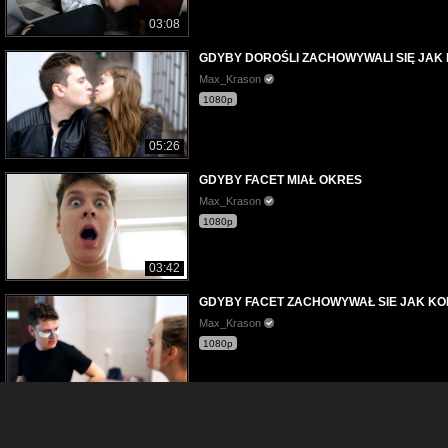
03:08
GDYBY DOROŚLI ZACHOWYWALI SIĘ JAK 
Max_Krason
1080p
05:26
GDYBY FACET MIAŁ OKRES
Max_Krason
1080p
03:42
GDYBY FACET ZACHOWYWAŁ SIE JAK KO
Max_Krason
1080p
04:00
GDYBY FACET ZACHOWYWAŁ SIĘ JAK KO
Max_Krason