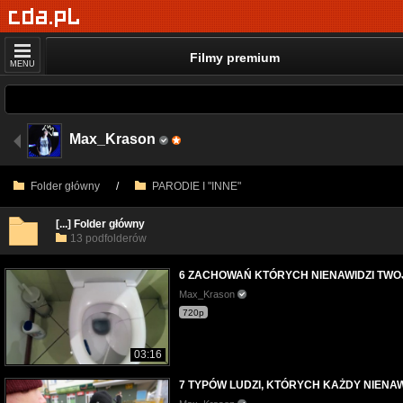
Filmy premium
MENU
Max_Krason
Folder główny
/
PARODIE I "INNE"
[...] Folder główny
13 podfolderów
6 ZACHOWAŃ KTÓRYCH NIENAWIDZI TWO
Max_Krason
720p
03:16
7 TYPÓW LUDZI, KTÓRYCH KAŻDY NIENAW