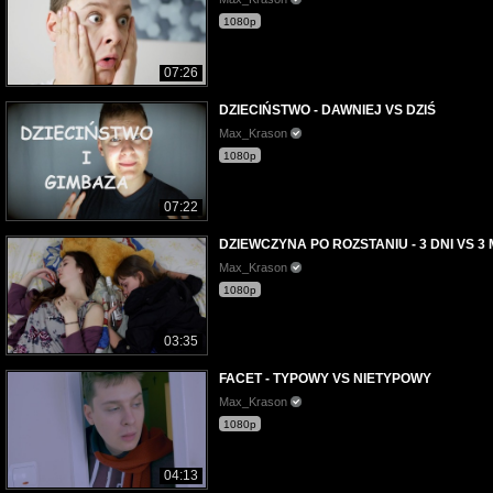
1080p
07:26
DZIECIŃSTWO - DAWNIEJ VS DZIŚ
Max_Krason
1080p
07:22
DZIEWCZYNA PO ROZSTANIU - 3 DNI VS 3 
Max_Krason
1080p
03:35
FACET - TYPOWY VS NIETYPOWY
Max_Krason
1080p
04:13