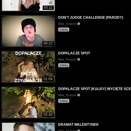
05:11
DON'T JUDGE CHALLENGE [PARODY]
Max_Krason
1080p
00:22
DOPALACZE SPOT
Max_Krason
1080p
01:04
DOPALACZE SPOT [KULISY] WYCIĘTE SC
Max_Krason
1080p
05:40
DRAMAT WALENTYNEK
Max_Krason