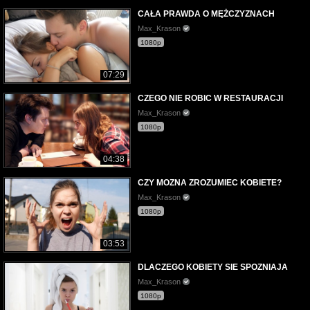
CAŁA PRAWDA O MĘŻCZYZNACH
Max_Krason
1080p
07:29
CZEGO NIE ROBIC W RESTAURACJI
Max_Krason
1080p
04:38
CZY MOZNA ZROZUMIEC KOBIETE?
Max_Krason
1080p
03:53
DLACZEGO KOBIETY SIE SPOZNIAJA
Max_Krason
1080p