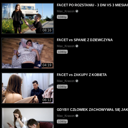
FACET PO ROZSTANIU - 3 DNI VS 3 MIESIA
Max_Krason
1080p
08:16
FACET vs SPANIE Z DZIEWCZYNA
Max_Krason
1080p
04:19
FACET vs ZAKUPY Z KOBIETA
Max_Krason
1080p
06:12
GDYBY CZŁOWIEK ZACHOWYWAŁ SIĘ JAK
Max_Krason
1080p