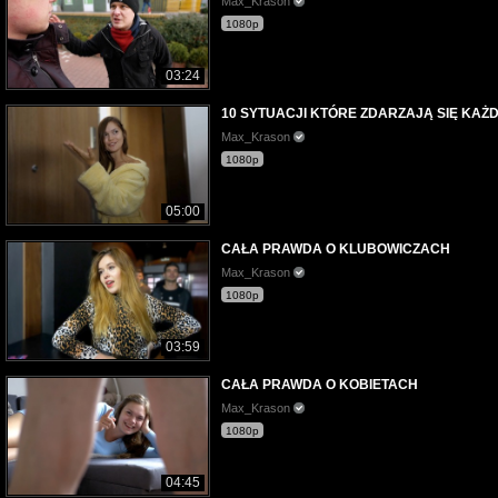
Max_Krason
1080p
03:24
10 SYTUACJI KTÓRE ZDARZAJĄ SIĘ KA
Max_Krason
1080p
05:00
CAŁA PRAWDA O KLUBOWICZACH
Max_Krason
1080p
03:59
CAŁA PRAWDA O KOBIETACH
Max_Krason
1080p
04:45