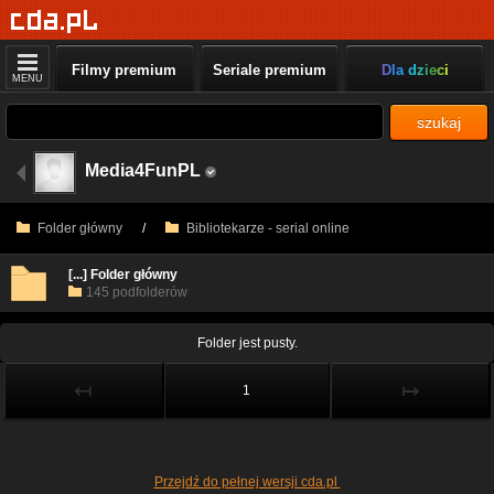
Filmy premium
Seriale premium
Dla dzieci
MENU
szukaj
Media4FunPL
Folder główny
/
Bibliotekarze - serial online
[...] Folder główny
145 podfolderów
Folder jest pusty.
↤
↦
1
Przejdź do pełnej wersji cda.pl