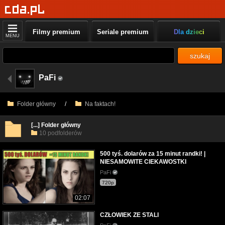
Filmy premium
Seriale premium
Dla dzieci
MENU
szukaj
PaFi
Folder główny
/
Na faktach!
[...] Folder główny
10 podfolderów
500 tyś. dolarów za 15 minut randki! |
NIESAMOWITE CIEKAWOSTKI
PaFi
720p
02:07
CZŁOWIEK ZE STALI