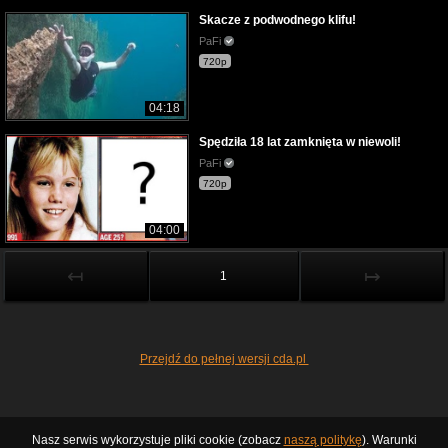
Skacze z podwodnego klifu!
PaFi
720p
04:18
Spędziła 18 lat zamknięta w niewoli!
PaFi
720p
04:00
↤
↦
1
Przejdź do pełnej wersji cda.pl
Nasz serwis wykorzystuje pliki cookie (zobacz
naszą politykę
). Warunki