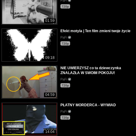
PaFi
720p
01:59
Efekt motyla | Ten film zmieni twoje życie
PaFi
720p
09:18
NIE UWIERZYSZ co ta dziewczynka
ZNALAZŁA W SWOIM POKOJU!
PaFi
720p
04:59
PŁATNY MORDERCA - WYWIAD
PaFi
720p
14:04