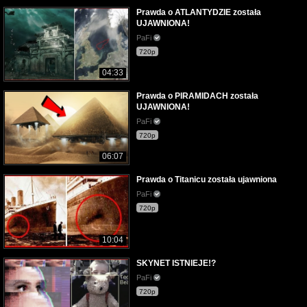
Prawda o ATLANTYDZIE została
UJAWNIONA!
PaFi
720p
04:33
Prawda o PIRAMIDACH została
UJAWNIONA!
PaFi
720p
06:07
Prawda o Titanicu została ujawniona
PaFi
720p
10:04
SKYNET ISTNIEJE!?
PaFi
720p