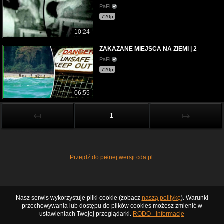
PaFi
720p
10:24
ZAKAZANE MIEJSCA NA ZIEMI | 2
PaFi
720p
06:55
↤
↦
1
Przejdź do pełnej wersji cda.pl
Nasz serwis wykorzystuje pliki cookie (zobacz
naszą politykę
). Warunki
przechowywania lub dostępu do plików cookies możesz zmienić w
ustawieniach Twojej przeglądarki.
RODO - Informacje