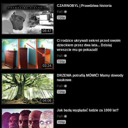
CZARNOBYL | Prawdziwa historia
PaFi
720p
06:47
Ci rodzice ukrywali sekret przed swoim
dzieckiem przez dwa lata... Dzisiaj
wreszcie mu go pokazali!
PaFi
720p
03:24
DRZEWA potrafią MÓWIĆ! Mamy dowody
naukowe
PaFi
720p
04:06
Jak będą wyglądać ludzie za 1000 lat?
PaFi
720p