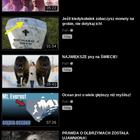
05:22
Jeśli kiedykolwiek zobaczysz monety na
grobie, nie dotykaj ich!
PaFi
720p
01:54
NAJWIĘKSZE psy na ŚWIECIE!
PaFi
720p
05:41
Ocean jest o wiele głębszy niż myślisz!
PaFi
720p
07:26
PRAWDA O OLBRZYMACH ZOSTAŁA
UJAWNIONA!