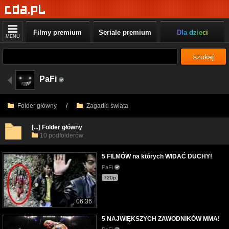
Filmy premium
Seriale premium
Dla dzieci
MENU
szukaj
PaFi
Folder główny
/
Zagadki świata
[...] Folder główny
10 podfolderów
5 FILMÓW na których WIDAĆ DUCHY!
PaFi
720p
06:36
5 NAJWIĘKSZYCH ZAWODNIKÓW MMA!