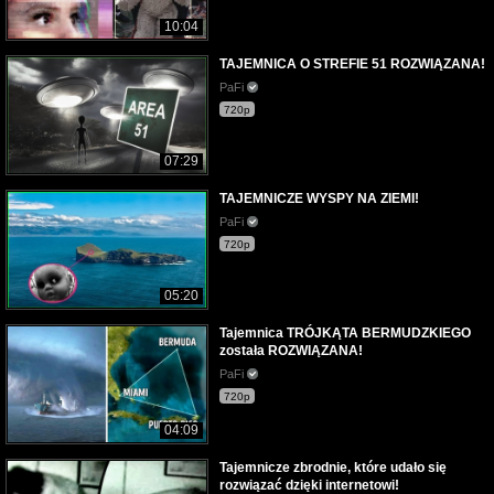
10:04
TAJEMNICA O STREFIE 51 ROZWIĄZANA!
PaFi
720p
07:29
TAJEMNICZE WYSPY NA ZIEMI!
PaFi
720p
05:20
Tajemnica TRÓJKĄTA BERMUDZKIEGO
została ROZWIĄZANA!
PaFi
720p
04:09
Tajemnicze zbrodnie, które udało się
rozwiązać dzięki internetowi!