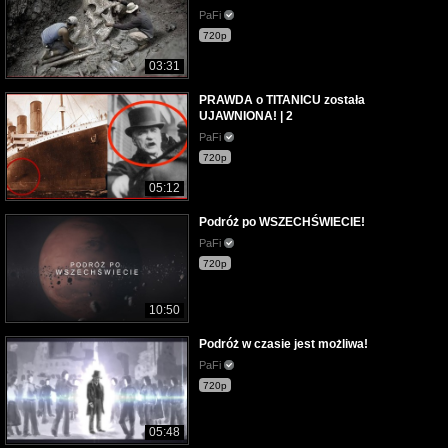
PaFi
720p
03:31
PRAWDA o TITANICU została
UJAWNIONA! | 2
PaFi
720p
05:12
Podróż po WSZECHŚWIECIE!
PaFi
720p
10:50
Podróż w czasie jest możliwa!
PaFi
720p
05:48