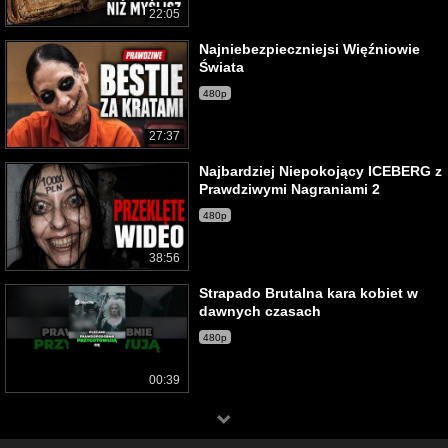
22:05
Najniebezpieczniejsi Więźniowie
Świata
480p
27:37
Najbardziej Niepokojący ICEBERG z
Prawdziwymi Nagraniami 2
480p
38:56
Strapado Brutalna kara kobiet w
dawnych czasach
480p
00:39