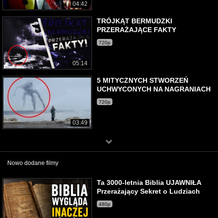
04:42
TRÓJKĄT BERMUDZKI
PRZERAŻAJĄCE FAKTY
720p
05:14
5 MITYCZNYCH STWORZEŃ
UCHWYCONYCH NA NAGRANIACH
720p
03:49
Nowo dodane filmy
Ta 3000-letnia Biblia UJAWNIŁA
Przerażający Sekret o Ludziach
480p