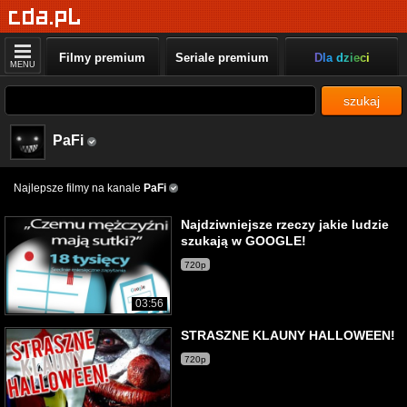
Filmy premium
Seriale premium
Dla dzieci
MENU
szukaj
PaFi
Najlepsze filmy na kanale
PaFi
Najdziwniejsze rzeczy jakie ludzie
szukają w GOOGLE!
720p
03:56
STRASZNE KLAUNY HALLOWEEN!
720p