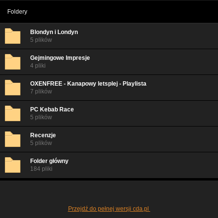
Foldery
Blondyn i Londyn
5 plików
Gejmingowe Impresje
4 pliki
OXENFREE - Kanapowy letsplej - Playlista
7 plików
PC Kebab Race
5 plików
Recenzje
5 plików
Folder główny
184 pliki
Przejdź do pełnej wersji cda.pl