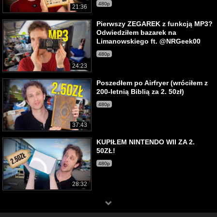
480p
21:36
Pierwszy ZEGAREK z funkcją MP3?
Odwiedziłem bazarek na
Limanowskiego ft. @NRGeek00
480p
24:23
Poszedłem po Airfryer (wróciłem z
200-letnią Biblią za 2. 50zł)
480p
37:43
KUPIŁEM NINTENDO WII ZA 2.
50ZŁ!
480p
28:32