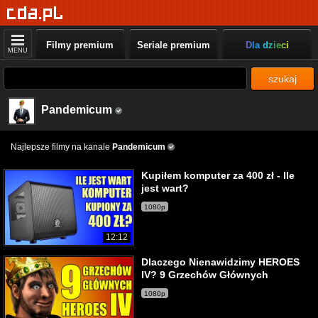
Filmy premium
Seriale premium
Dla dzieci
MENU
szukaj
Pandemicum
Najlepsze filmy na kanale
Pandemicum
Kupiłem komputer za 400 zł - Ile
jest wart?
1080p
12:12
Dlaczego Nienawidzimy HEROES
IV? 9 Grzechów Głównych
1080p