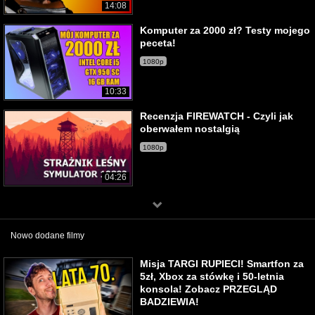
14:08
Komputer za 2000 zł? Testy mojego
peceta!
1080p
10:33
Recenzja FIREWATCH - Czyli jak
oberwałem nostalgią
1080p
04:26
Nowo dodane filmy
Misja TARGI RUPIECI! Smartfon za
5zł, Xbox za stówkę i 50-letnia
konsola! Zobacz PRZEGLĄD
BADZIEWIA!