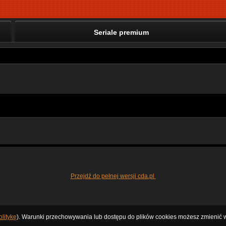
Seriale premium
Przejdź do pełnej wersji cda.pl
litykę
). Warunki przechowywania lub dostępu do plików cookies możesz zmienić w