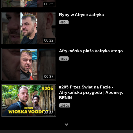
00:35
Ryby w Afryce #afryka
480p
00:22
Afrykańska plaża #afryka #togo
480p
00:37
#205 Przez Świat na Fazie -
Afrykańska przygoda | Abomey,
BENIN
1080p
35:58