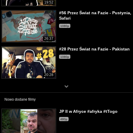
19:52
#56 Przez Świat na Fazie - Pustynia,
Safari
1080p
26:37
#28 Przez Świat na Fazie - Pakistan
1080p
20:28
Nowo dodane filmy
JP II w Afryce #afryka #tTogo
480p