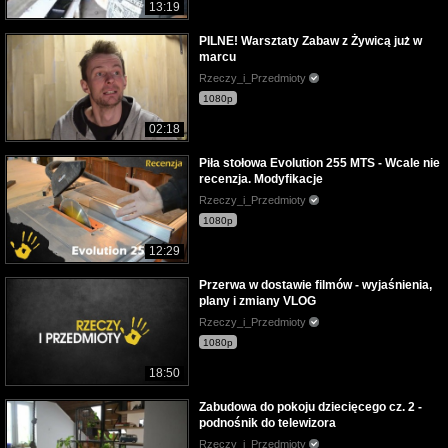
13:19
PILNE! Warsztaty Zabaw z Żywicą już w
marcu
Rzeczy_i_Przedmioty
1080p
02:18
Piła stołowa Evolution 255 MTS - Wcale nie
recenzja. Modyfikacje
Rzeczy_i_Przedmioty
1080p
12:29
Przerwa w dostawie filmów - wyjaśnienia,
plany i zmiany VLOG
Rzeczy_i_Przedmioty
1080p
18:50
Zabudowa do pokoju dziecięcego cz. 2 -
podnośnik do telewizora
Rzeczy_i_Przedmioty