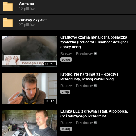
Warsztat
12 plików
Zabawy z żywicą
27 plików
Grafitowo czarna metaliczna posadzka
żywiczna (Reflector Enhancer designer
epoxy floor)
Rzeczy_i_Przedmioty
1080p
00:59
Krótko, nie na temat #1 - Rzeczy i
Przedmioty, rozwój kanału vlog
Rzeczy_i_Przedmioty
720p
10:16
Lampa LED z drewna i stali. Albo półka.
Coś wiszącego. Przedmiot.
Rzeczy_i_Przedmioty
1080p