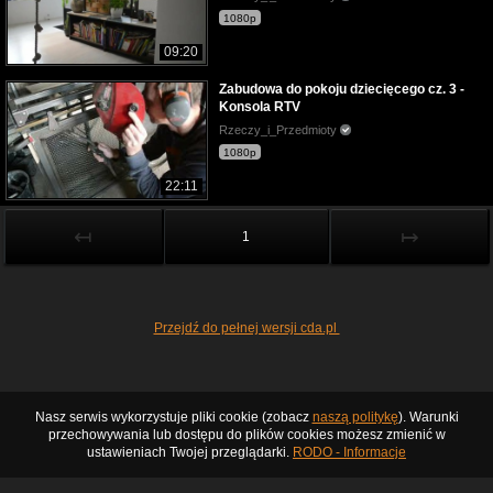
1080p
09:20
Zabudowa do pokoju dziecięcego cz. 3 -
Konsola RTV
Rzeczy_i_Przedmioty
1080p
22:11
↤
↦
1
Przejdź do pełnej wersji cda.pl
Nasz serwis wykorzystuje pliki cookie (zobacz
naszą politykę
). Warunki
przechowywania lub dostępu do plików cookies możesz zmienić w
ustawieniach Twojej przeglądarki.
RODO - Informacje