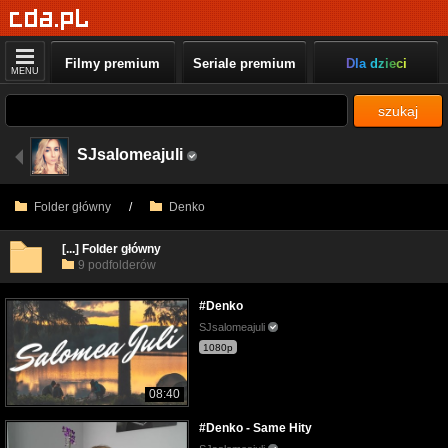
Filmy premium
Seriale premium
Dla dzieci
MENU
szukaj
SJsalomeajuli
Folder główny
/
Denko
[...] Folder główny
9 podfolderów
#Denko
SJsalomeajuli
1080p
08:40
#Denko - Same Hity