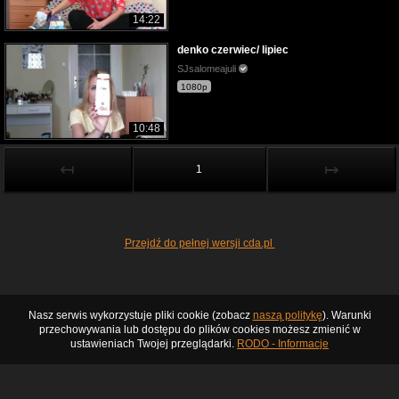
14:22
denko czerwiec/ lipiec
SJsalomeajuli
1080p
10:48
↤
↦
1
Przejdź do pełnej wersji cda.pl
Nasz serwis wykorzystuje pliki cookie (zobacz
naszą politykę
). Warunki
przechowywania lub dostępu do plików cookies możesz zmienić w
ustawieniach Twojej przeglądarki.
RODO - Informacje