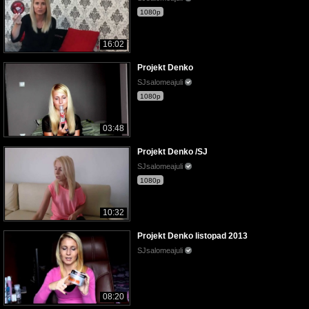
1080p
16:02
Projekt Denko
SJsalomeajuli
1080p
03:48
Projekt Denko /SJ
SJsalomeajuli
1080p
10:32
Projekt Denko listopad 2013
SJsalomeajuli
08:20