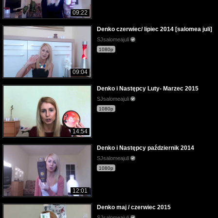
09:22
Denko czerwiec/ lipiec 2014 [salomea juli]
SJsalomeajuli
1080p
09:04
Denko i Następcy Luty- Marzec 2015
SJsalomeajuli
1080p
14:54
Denko i Następcy październik 2014
SJsalomeajuli
1080p
12:01
Denko maj / czerwiec 2015
SJsalomeajuli