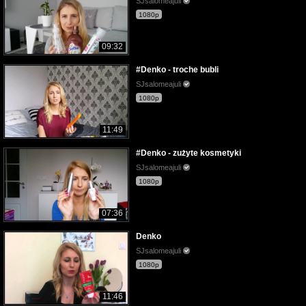
SJsalomeajuli
1080p
09:32
#Denko - troche bubli
SJsalomeajuli
1080p
11:49
#Denko - zużyte kosmetyki
SJsalomeajuli
1080p
07:36
Denko
SJsalomeajuli
1080p
11:46