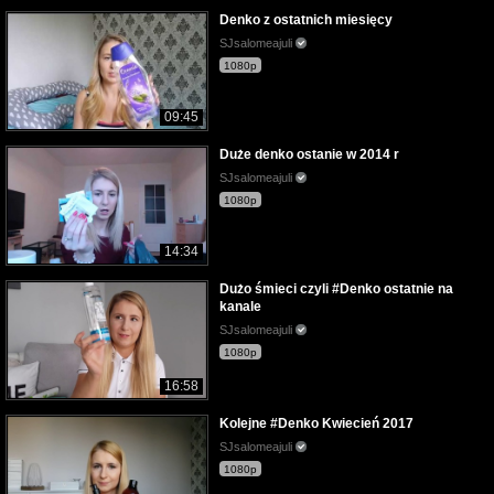
Denko z ostatnich miesięcy
SJsalomeajuli
1080p
09:45
Duże denko ostanie w 2014 r
SJsalomeajuli
1080p
14:34
Dużo śmieci czyli #Denko ostatnie na
kanale
SJsalomeajuli
1080p
16:58
Kolejne #Denko Kwiecień 2017
SJsalomeajuli
1080p