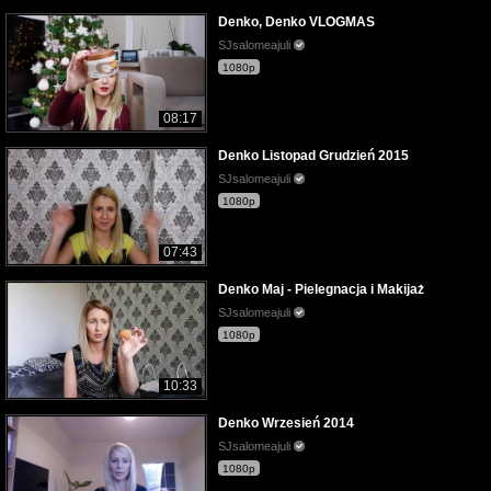
Denko, Denko VLOGMAS
SJsalomeajuli
1080p
08:17
Denko Listopad Grudzień 2015
SJsalomeajuli
1080p
07:43
Denko Maj - Pielegnacja i Makijaż
SJsalomeajuli
1080p
10:33
Denko Wrzesień 2014
SJsalomeajuli
1080p