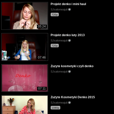
Projekt denko i mini haul
SJsalomeajuli
720p
05:24
Projekt denko luty 2013
SJsalomeajuli
720p
07:46
Zuzyte kosmetyki czyli denko
SJsalomeajuli
07:11
Zużyte Kosmetyki Denko 2015
SJsalomeajuli
1080p