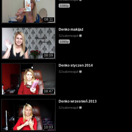
1080p
08:11
Denko makijaż
SJsalomeajuli
1080p
08:09
Denko styczen 2014
SJsalomeajuli
08:47
Denko wrzesnień 2013
SJsalomeajuli
10:03