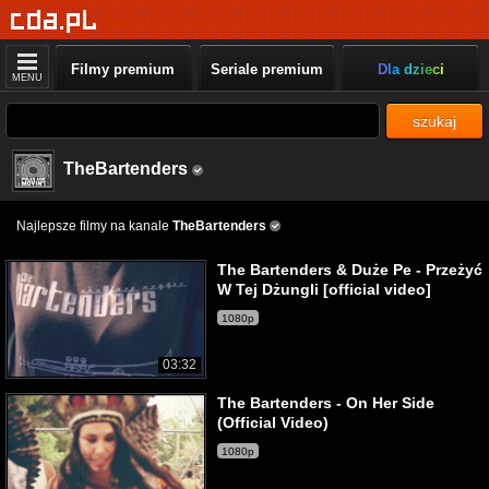
Filmy premium
Seriale premium
Dla dzieci
MENU
szukaj
TheBartenders
Najlepsze filmy na kanale
TheBartenders
The Bartenders & Duże Pe - Przeżyć
W Tej Dżungli [official video]
1080p
03:32
The Bartenders - On Her Side
(Official Video)
1080p