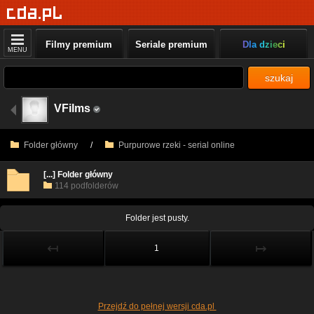
Filmy premium
Seriale premium
Dla dzieci
MENU
szukaj
VFilms
Folder główny
/
Purpurowe rzeki - serial online
[...] Folder główny
114 podfolderów
Folder jest pusty.
↤
↦
1
Przejdź do pełnej wersji cda.pl