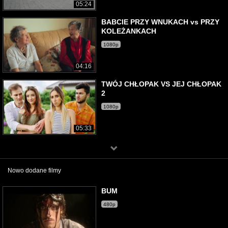
05:24
BABCIE PRZY WNUKACH vs PRZY
KOLEŻANKACH
1080p
04:16
TWÓJ CHŁOPAK VS JEJ CHŁOPAK
2
1080p
05:33
Nowo dodane filmy
BUM
480p