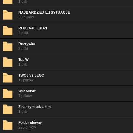
1 plik
NAJBARDZIEJ [...] SYTUACJE
38 plików
RODZAJE LUDZI
2 pliki
Rozrywka
3 pliki
Top W
1 plik
TWÓJ vs JEGO
11 plików
WiP Music
7 plików
Z naszym udziałem
1 plik
Folder główny
225 plików