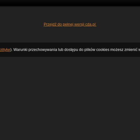
Przejdź do pełnej wersji cda.pl
litykę
). Warunki przechowywania lub dostępu do plików cookies możesz zmienić w