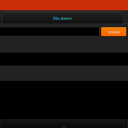
Dla dzieci
szukaj
↦