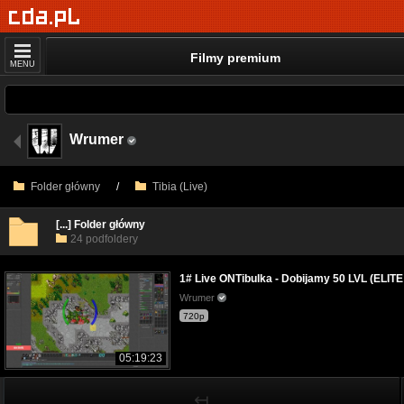
Filmy premium
MENU
Wrumer
Folder główny
/
Tibia (Live)
[...] Folder główny
24 podfoldery
1# Live ONTibulka - Dobijamy 50 LVL (ELITE
Wrumer
720p
05:19:23
↤