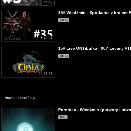
44:46
35# Wiedźmin - Spotkanie z królem 
1080p
43:21
15# Live ONTibulka - 90? Lecimy #
1080p
04:03:03
Nowo dodane filmy
Poroniec - Wiedźmin (potwory i stwo
480p