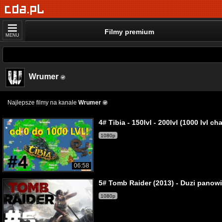
Filmy premium
MENU
Wrumer
Najlepsze filmy na kanale
Wrumer
4# Tibia - 150lvl - 200lvl (1000 lvl 
1080p
06:58
5# Tomb Raider (2013) - Duzi panowi
1080p