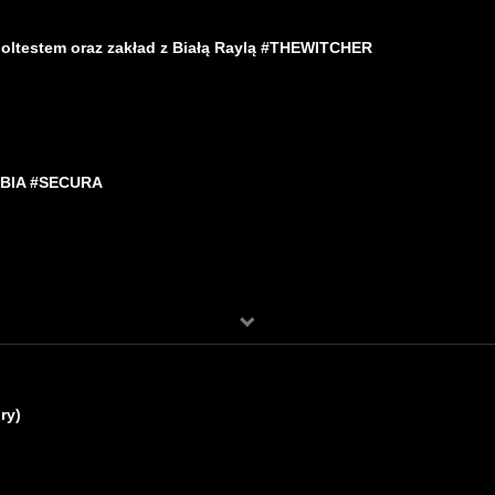
Foltestem oraz zakład z Białą Raylą #THEWITCHER
TIBIA #SECURA
ry)