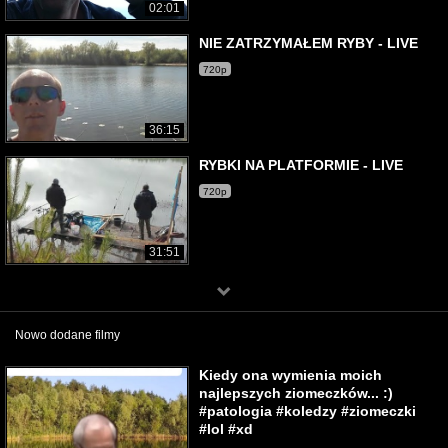
02:01
NIE ZATRZYMAŁEM RYBY - LIVE
720p
36:15
RYBKI NA PLATFORMIE - LIVE
720p
31:51
Nowo dodane filmy
Kiedy ona wymienia moich
najlepszych ziomeczków... :)
#patologia #koledzy #ziomeczki
#lol #xd