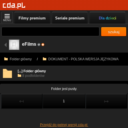
Filmy premium
Seriale premium
Dla dzieci
MENU
szukaj
eFilms
Folder główny
/
DOKUMENT - POLSKA WERSJA JĘZYKOWA
[...] Folder główny
8 podfolderów
Folder jest pusty.
↤
↦
1
Przejdź do pełnej wersji cda.pl