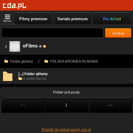
Filmy premium
Seriale premium
Dla dzieci
MENU
szukaj
eFilms
Folder główny
/
POLSKA KRONIKA FILMOWA
[...] Folder główny
8 podfolderów
Folder jest pusty.
↤
↦
1
Przejdź do pełnej wersji cda.pl