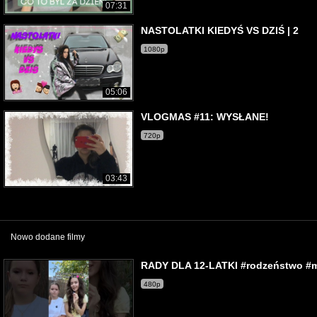
07:31
NASTOLATKI KIEDYŚ VS DZIŚ | 2
1080p
05:06
VLOGMAS #11: WYSŁANE!
720p
03:43
Nowo dodane filmy
RADY DLA 12-LATKI #rodzeństwo #m
480p