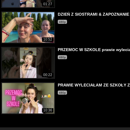
01:27
DZIEŃ Z SIOSTRAMI & ZAPOZNANIE 
480p
10:52
PRZEMOC W SZKOLE prawie wyleciała
480p
00:22
PRAWIE WYLECIAŁAM ZE SZKOŁY Z
480p
10:36