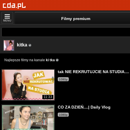
Filmy premium
MENU
kitka
Najlepsze filmy na kanale
ki tka
tak NIE REKRUTUJCIE NA STUDIA....
1080p
11:33
CO ZA DZIEŃ....| Daily Vlog
1080p