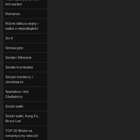
inni wariaci
Romanse
Różne oblicza wojny i
walka o niepodległość
Sci-fi
Sensacyjne
Seriale i Miniserie
Seriale kryminalne
Seryjni mordercy i
zbrodniarze
Spartakus i inni
Gladiatorzy
Sztuki walki
Sztuki walki, Kung Fu,
Bruce Lee
TOP 20 filmów na
romantyczny wieczór