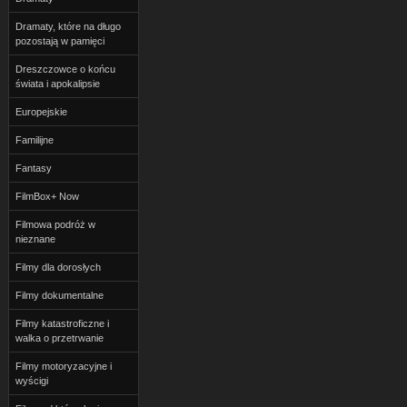
Dramaty, które na długo
pozostają w pamięci
Dreszczowce o końcu
świata i apokalipsie
Europejskie
Familijne
Fantasy
FilmBox+ Now
Filmowa podróż w
nieznane
Filmy dla dorosłych
Filmy dokumentalne
Filmy katastroficzne i
walka o przetrwanie
Filmy motoryzacyjne i
wyścigi