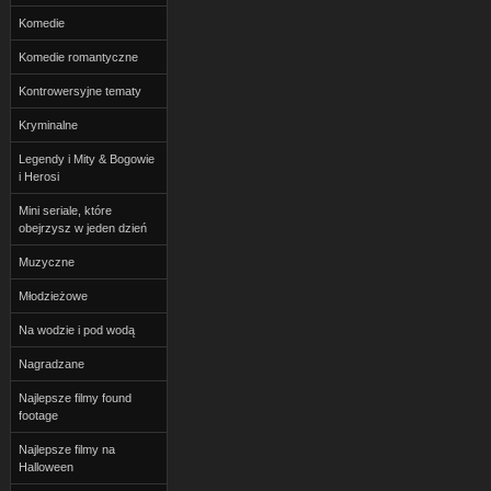
Komedie
Komedie romantyczne
Kontrowersyjne tematy
Kryminalne
Legendy i Mity & Bogowie
i Herosi
Mini seriale, które
obejrzysz w jeden dzień
Muzyczne
Młodzieżowe
Na wodzie i pod wodą
Nagradzane
Najlepsze filmy found
footage
Najlepsze filmy na
Halloween