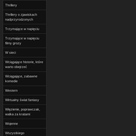
Thrillery
Thrillery o zjawiskach
nadprzyrodzonych
Trzymające w napięciu
Trzymające w napięciu
filmy grozy
W sieci
Wciągające historie, które
warto obejrzeć
Wciągające, zabawne
komedie
Western
Wirtualny świat fantasy
Więzienie, poprawczak,
walka za kratami
Wojenne
Wszystkiego