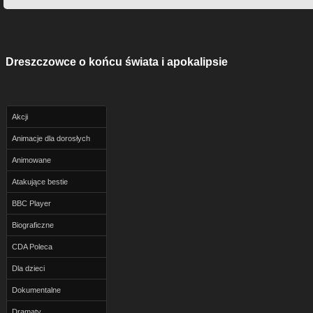
Dreszczowce o końcu świata i apokalipsie
Akcji
Animacje dla dorosłych
Animowane
Atakujące bestie
BBC Player
Biograficzne
CDA Poleca
Dla dzieci
Dokumentalne
Dramaty