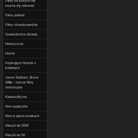
Filmy od których nie
można się oderwać
Filmy polskie
Filmy skandynawskie
Gwiazdorska obsada
Historyczne
Horror
Inspirujące historie o
kobietach
Jason Statham, Bruce
Willis - mocne filmy
sensacyjne
Katastroficzne
Kino azjatyckie
Kino w pięciu smakach
Klasyki lat 2000
Klasyki lat 90.