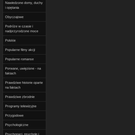
Nawiedzone domy, duchy
i opętania
Obyczajowe
Podróże w czasie i
nadprzyrodzone moce
Polskie
Popularne filmy akcji
Popularne romanse
Porwane, uwięzione - na
faktach
Prawdziwe historie oparte
na faktach
Prawdziwe zbrodnie
Programy telewizyjne
Przygodowe
Psychologiczne
Psychopaci, psychole i