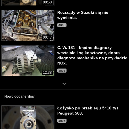
00:50
Rozrządy w Suzuki się nie
wymienia.
480p
00:47
C. W. 181 - błędne diagnozy
właścicieli są kosztowne, dobra
diagnoza mechanika na przykładzie
NOx.
480p
12:38
Nowo dodane filmy
Łożysko po przebiegu 5~10 tys
Peugeot 508.
480p