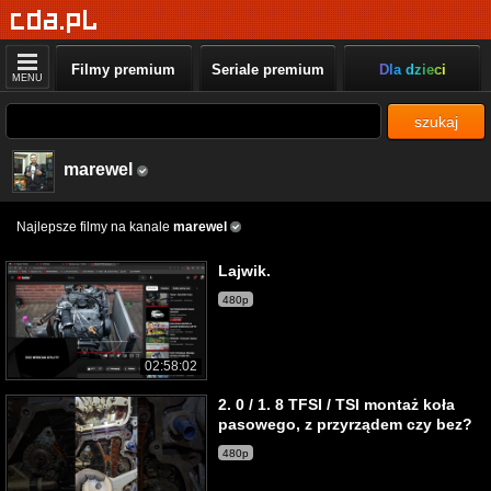
Filmy premium
Seriale premium
Dla dzieci
MENU
szukaj
marewel
Najlepsze filmy na kanale
marewel
Lajwik.
480p
02:58:02
2. 0 / 1. 8 TFSI / TSI montaż koła
pasowego, z przyrządem czy bez?
480p