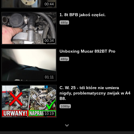
00:44
1. 8t BFB jakoś części.
480p
00:34
Unboxing Mucar 892BT Pro
480p
01:11
C. W. 25 - tdi które nie umiera
nigdy, problematyczny zwijak w A4
B8.
1080p
10:19