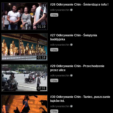
#26 Odkrywanie Chin - Śmierdzące tofu !
odkrywaniechin
720p
01:19
#27 Odkrywanie Chin - Świątynia
buddyjska
odkrywaniechin
720p
01:18
#29 Odkrywanie Chin - Przechodzenie
przez ulice
odkrywaniechin
720p
02:31
#30 Odkrywanie Chin - Taniec, puszczanie
bąków itd.
odkrywaniechin
720p