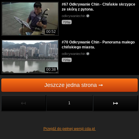
#67 Odkrywanie Chin - Chińskie skrzypce
ze skórą z pytona.
odkrywaniechin
720p
00:52
#70 Odkrywanie Chin - Panorama małego
chińskiego miasta.
odkrywaniechin
720p
00:38
Jeszcze jedna strona ➞
↤
↦
1
Przejdź do pełnej wersji cda.pl