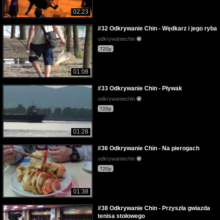
02:23
#32 Odkrywanie Chin - Wędkarz i jego ryba
odkrywaniechin
720p
01:08
#33 Odkrywanie Chin - Pływak
odkrywaniechin
720p
01:28
#36 Odkrywanie Chin - Na pierogach
odkrywaniechin
720p
01:38
#38 Odkrywanie Chin - Przyszła gwiazda
tenisa stołowego