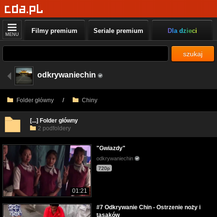
Filmy premium
Seriale premium
Dla dzieci
MENU
szukaj
odkrywaniechin
Folder główny
/
Chiny
[...] Folder główny
2 podfoldery
"Gwiazdy"
odkrywaniechin
720p
01:21
#7 Odkrywanie Chin - Ostrzenie noży i
tasaków