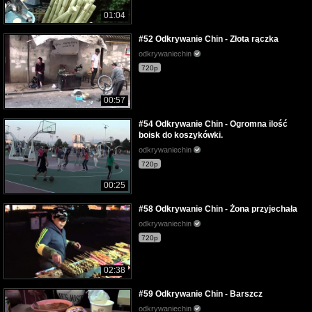
01:04
#52 Odkrywanie Chin - Złota rączka
odkrywaniechin
720p
00:57
#54 Odkrywanie Chin - Ogromna ilość
boisk do koszykówki.
odkrywaniechin
720p
00:25
#58 Odkrywanie Chin - Żona przyjechała
odkrywaniechin
720p
02:38
#59 Odkrywanie Chin - Barszcz
odkrywaniechin