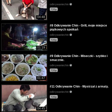
odkrywaniechin
720p
04:48
#8 Odkrywanie Chin - Grill, moje miejsce
piątkowych spotkań
odkrywaniechin
720p
01:19
#9 Odkrywanie Chin - Miseczki - szybko i
smacznie.
odkrywaniechin
720p
01:47
#11 Odkrywanie Chin - Wystrzał z armaty.
odkrywaniechin
720p
04:45