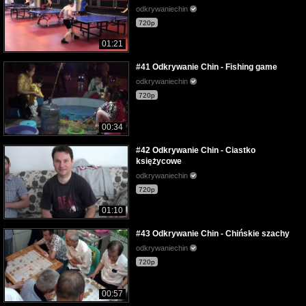
odkrywaniechin
720p
01:21
#41 Odkrywanie Chin - Fishing game
odkrywaniechin
720p
00:34
#42 Odkrywanie Chin - Ciastko
księżycowe
odkrywaniechin
720p
01:10
#43 Odkrywanie Chin - Chińskie szachy
odkrywaniechin
720p
00:57