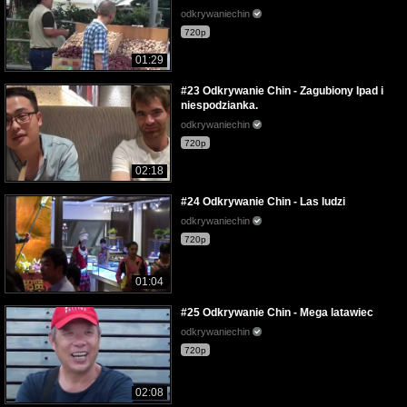
odkrywaniechin
720p
01:29
#23 Odkrywanie Chin - Zagubiony Ipad i
niespodzianka.
odkrywaniechin
720p
02:18
#24 Odkrywanie Chin - Las ludzi
odkrywaniechin
720p
01:04
#25 Odkrywanie Chin - Mega latawiec
odkrywaniechin
720p
02:08