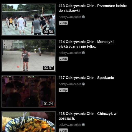
#13 Odkrywanie Chin - Przenośne boisko
do siatkówki
odkrywaniechin
720p
00:56
#14 Odkrywanie Chin - Monocykl
elektryczny i nie tylko.
odkrywaniechin
720p
03:57
#17 Odkrywanie Chin - Spotkanie
odkrywaniechin
720p
01:24
#18 Odkrywanie Chin - Chińczyk w
gościach.
odkrywaniechin
720p