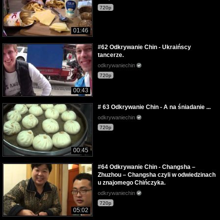
720p
01:46
#62 Odkrywanie Chin - Ukraińscy
tancerze.
odkrywaniechin
720p
00:43
# 63 Odkrywanie Chin - A na śniadanie ...
odkrywaniechin
720p
00:45
#64 Odkrywanie Chin - Changsha –
Zhuzhou – Changsha czyli w odwiedzinach
u znajomego Chińczyka.
odkrywaniechin
720p
05:02