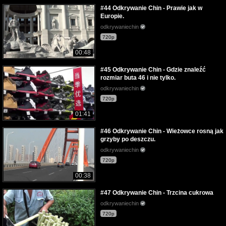
#44 Odkrywanie Chin - Prawie jak w
Europie.
odkrywaniechin
720p
00:48
#45 Odkrywanie Chin - Gdzie znaleźć
rozmiar buta 46 i nie tylko.
odkrywaniechin
720p
01:41
#46 Odkrywanie Chin - Wieżowce rosną jak
grzyby po deszczu.
odkrywaniechin
720p
00:38
#47 Odkrywanie Chin - Trzcina cukrowa
odkrywaniechin
720p