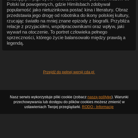
Polski lat powojennych, gdzie Himilsbach zdobywał
popularność jako nietuzinkowa postać kina i literatury. Obraz
przedstawia jego drogę od robotnika do ikony polskiej kultury,
rzucając światło na mniej znane epizody z biografii. Przybliża
relacje z przyjaciółmi, współpracownikami oraz wpływ, jaki
wywarł na otoczenie. To portret człowieka pełnego
sprzeczności, którego życie balansowało między prawdą a
legendą.
Przejdź do pełnej wersji cda.pl
Nasz serwis wykorzystuje pliki cookie (zobacz
naszą politykę
). Warunki
przechowywania lub dostępu do plików cookies możesz zmienić w
ustawieniach Twojej przeglądarki.
RODO - Informacje