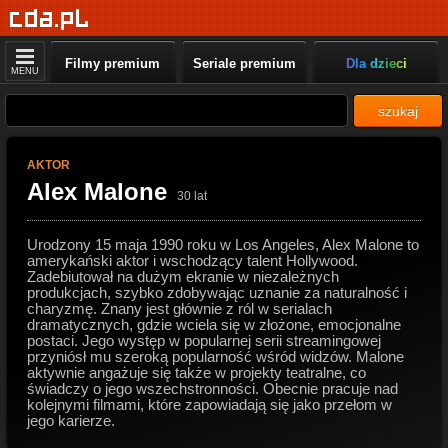
Filmy premium
Seriale premium
Dla dzieci
MENU
szukaj
AKTOR
Alex Malone
30 lat
Urodzony 15 maja 1990 roku w Los Angeles, Alex Malone to
amerykański aktor i wschodzący talent Hollywood.
Zadebiutował na dużym ekranie w niezależnych
produkcjach, szybko zdobywając uznanie za naturalność i
charyzmę. Znany jest głównie z ról w serialach
dramatycznych, gdzie wciela się w złożone, emocjonalne
postaci. Jego występ w popularnej serii streamingowej
przyniósł mu szeroką popularność wśród widzów. Malone
aktywnie angażuje się także w projekty teatralne, co
świadczy o jego wszechstronności. Obecnie pracuje nad
kolejnymi filmami, które zapowiadają się jako przełom w
jego karierze.