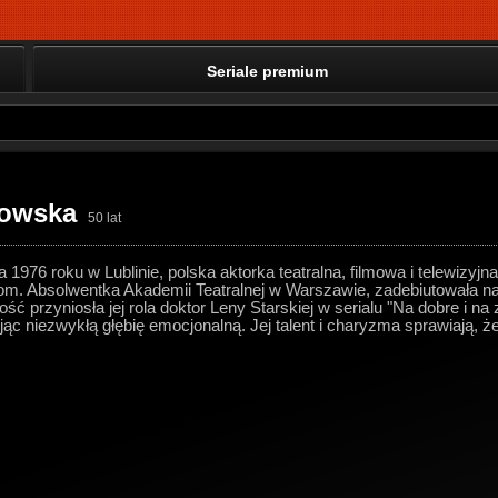
Seriale premium
łowska
50 lat
 1976 roku w Lublinie, polska aktorka teatralna, filmowa i telewizyj
m. Absolwentka Akademii Teatralnej w Warszawie, zadebiutowała na
ść przyniosła jej rola doktor Leny Starskiej w serialu "Na dobre i na
ując niezwykłą głębię emocjonalną. Jej talent i charyzma sprawiają, ż