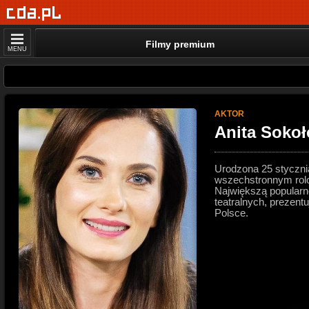
Filmy premium
MENU
AKTOR
Anita Soko
Urodzona 25 stycznia
wszechstronnym rolo
Największą popularno
teatralnych, prezent
Polsce.