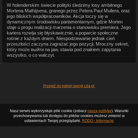
W holenderskim świecie polityki śledzimy losy ambitnego
Mortena Mathijsena, granego przez Petera Paul Mullera, oraz
jego bliskich współpracowników. Akcja toczy się w
dynamicznym środowisku parlamentarnym, gdzie Morten
staje u progu realizacji marzenia o stanowisku premiera. Jego
kariera rozwija się błyskawicznie, a poparcie społeczne
rośnie z każdym dniem. Niespodziewanie jednak cień
przeszłości zaczyna zagrażać jego pozycji. Mroczny sekret,
który może выйти na jaw, stawia pod znakiem zapytania
wszystko, o co walczył.
Przejdź do pełnej wersji cda.pl
Nasz serwis wykorzystuje pliki cookie (zobacz
naszą politykę
). Warunki
przechowywania lub dostępu do plików cookies możesz zmienić w
ustawieniach Twojej przeglądarki.
RODO - Informacje