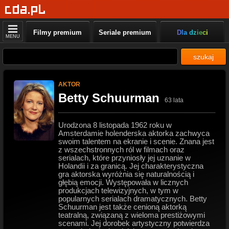
Filmy premium
Seriale premium
Dla dzieci
MENU
szukaj
AKTOR
Betty Schuurman
63 lata
Urodzona 8 listopada 1962 roku w
Amsterdamie holenderska aktorka zachwyca
swoim talentem na ekranie i scenie. Znana jest
z wszechstronnych ról w filmach oraz
serialach, które przyniosły jej uznanie w
Holandii i za granicą. Jej charakterystyczna
gra aktorska wyróżnia się naturalnością i
głębią emocji. Występowała w licznych
produkcjach telewizyjnych, w tym w
popularnych serialach dramatycznych. Betty
Schuurman jest także cenioną aktorką
teatralną, związaną z wieloma prestiżowymi
scenami. Jej dorobek artystyczny potwierdza