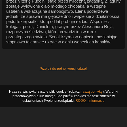
przez Vittorię Puccini, staje przed mroczną zagadką. Z laguny
zostaje wyłowione ciało młodego chłopaka, a wstępne
ustalenia wskazują na samobójstwo. Elena podejrzewa
jednak, że sprawa ma głębsze dno i wiąże się z działalnością
pedofilskiej siatki, którą od lat próbuje rozbić. Wspólnie z
kolegą z policji, Danielem, granym przez Alessandro Roja,
rozpoczyna śledztwo, które prowadzi ich w mrok
przestępczego świata. Serial trzyma w napięciu, odsłaniając
stopniowo tajemnice ukryte w cieniu weneckich kanałów.
Przejdź do pełnej wersji cda.pl
Nasz serwis wykorzystuje pliki cookie (zobacz
naszą politykę
). Warunki
przechowywania lub dostępu do plików cookies możesz zmienić w
ustawieniach Twojej przeglądarki.
RODO - Informacje