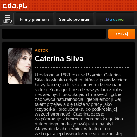
Filmy premium
Seriale premium
Dla dzieci
MENU
szukaj
AKTOR
Caterina Silva
Urodzona w 1983 roku w Rzymie, Caterina
Silva to włoska artystka, która z powodzeniem
łączy karierę aktorską z innymi dziedzinami
sztuki. Znana jest przede wszystkim z ról w
niezależnych produkcjach filmowych, gdzie
zachwyca naturalnością i głębią emocji. Jej
talent przejawia się także w pracy jako
reżyserka i producentka, co podkreśla jej
wszechstronność. Caterina często
współpracuje z twórcami europejskiego kina
autorskiego, budując swój unikalny styl.
Aktywnie działa również w teatrze, co
wzbogaca jej doświadczenie sceniczne. Jej