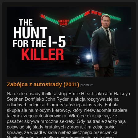
Zabójca z autostrady (2011)
premium
Na czele obsady thrillera stoją Emile Hirsch jako Jim Halsey i
Stephen Dorff jako John Ryder, a akcja rozgrywa się na
odludnych odcinkach amerykańskiej autostrady. Fabuła
skupia się na młodym kierowcy, który nieświadomie zabiera
tajemniczego autostopowicza. Wkrótce okazuje się, że
pasażer skrywa mroczne sekrety. Gdy na trasie zaczynają
pojawiać się ślady brutalnych zbrodni, Jim zdaje sobie
sprawę, że wpadł w sidła niebezpiecznego przeciwnika.
Napięcie rośnie, a walka o przetrwanie staje się coraz