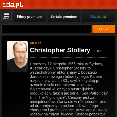
Filmy premium
Seriale premium
Dla dzieci
MENU
szukaj
AKTOR
Christopher Stollery
60 lat
Urodzony 12 sierpnia 1965 roku w Sydney,
Australijczyk Christopher Stollery to
wszechstronny aktor znany z bogatego
dorobku filmowego i telewizyjnego. Karierę
rozpoczął w latach 80., szybko zyskując
uznanie dzięki naturalnemu talentowi.
Występował w licznych australijskich
produkcjach, takich jak serial "Sea Patrol" czy
film "The Nightingale". Ceniony jest za
umiejętność wcielania się w różnorodne role,
od dramatycznych po komediowe. Jego
charyzma i profesjonalizm przyciągają uwagę
widzów na całym świecie. Stollery pozostaje