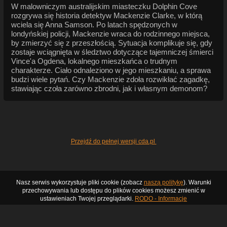
W malowniczym australijskim miasteczku Dolphin Cove
rozgrywa się historia detektyw Mackenzie Clarke, w którą
wciela się Anna Samson. Po latach spędzonych w
londyńskiej policji, Mackenzie wraca do rodzinnego miejsca,
by zmierzyć się z przeszłością. Sytuacja komplikuje się, gdy
zostaje wciągnięta w śledztwo dotyczące tajemniczej śmierci
Vince'a Ogdena, lokalnego mieszkańca o trudnym
charakterze. Ciało odnaleziono w jego mieszkaniu, a sprawa
budzi wiele pytań. Czy Mackenzie zdoła rozwikłać zagadkę,
stawiając czoła zarówno zbrodni, jak i własnym demonom?
Przejdź do pełnej wersji cda.pl
Nasz serwis wykorzystuje pliki cookie (zobacz
naszą politykę
). Warunki
przechowywania lub dostępu do plików cookies możesz zmienić w
ustawieniach Twojej przeglądarki.
RODO - Informacje