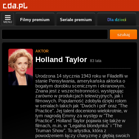
Filmy premium
Seriale premium
Dla dzieci
MENU
szukaj
AKTOR
Holland Taylor
83 lata
Urodzona 14 stycznia 1943 roku w Filadelfii w
stanie Pensylwania, amerykańska aktorka o
bogatym dorobku scenicznym i ekranowym.
Znana jest z wszechstronności, występując
zarówno w produkcjach telewizyjnych, jak i
filmowych. Popularność zdobyła dzięki rolom
w serialach takich jak "Dwóch i pół" oraz "The
Practice". Jej talent doceniono wielokrotnie, w
tym nagrodą Emmy za występ w "The
Practice". Holland Taylor pojawia się także w
filmach, m.in. w "Legalna blondynka" i "The
Truman Show". To artystka, która z
powodzeniem łączy charyzmę z głębią swoich