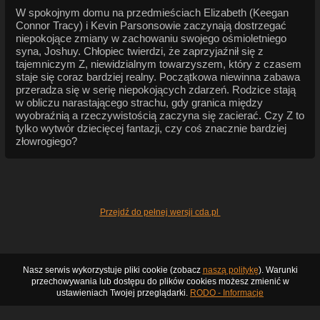
W spokojnym domu na przedmieściach Elizabeth (Keegan
Connor Tracy) i Kevin Parsonsowie zaczynają dostrzegać
niepokojące zmiany w zachowaniu swojego ośmioletniego
syna, Joshuy. Chłopiec twierdzi, że zaprzyjaźnił się z
tajemniczym Z, niewidzialnym towarzyszem, który z czasem
staje się coraz bardziej realny. Początkowa niewinna zabawa
przeradza się w serię niepokojących zdarzeń. Rodzice stają
w obliczu narastającego strachu, gdy granica między
wyobraźnią a rzeczywistością zaczyna się zacierać. Czy Z to
tylko wytwór dziecięcej fantazji, czy coś znacznie bardziej
złowrogiego?
Przejdź do pełnej wersji cda.pl
Nasz serwis wykorzystuje pliki cookie (zobacz
naszą politykę
). Warunki
przechowywania lub dostępu do plików cookies możesz zmienić w
ustawieniach Twojej przeglądarki.
RODO - Informacje