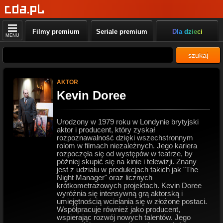
Filmy premium
Seriale premium
Dla dzieci
MENU
szukaj
AKTOR
Kevin Doree
Urodzony w 1979 roku w Londynie brytyjski
aktor i producent, który zyskał
rozpoznawalność dzięki wszechstronnym
rolom w filmach niezależnych. Jego kariera
rozpoczęła się od występów w teatrze, by
później skupić się na kinie i telewizji. Znany
jest z udziału w produkcjach takich jak "The
Night Manager" oraz licznych
krótkometrażowych projektach. Kevin Doree
wyróżnia się intensywną grą aktorską i
umiejętnością wcielania się w złożone postaci.
Współpracuje również jako producent,
wspierając rozwój nowych talentów. Jego