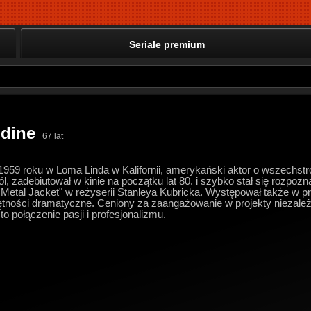
Seriale premium
dine
67 lat
959 roku w Loma Linda w Kalifornii, amerykański aktor o wszechstr
, zadebiutował w kinie na początku lat 80. i szybko stał się rozpo
l Metal Jacket" w reżyserii Stanleya Kubricka. Występował także w pr
tności dramatyczne. Ceniony za zaangażowanie w projekty niezależne
o połączenie pasji i profesjonalizmu.