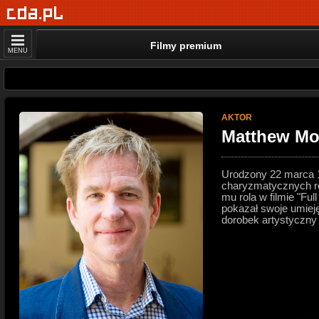
Filmy premium
MENU
AKTOR
Matthew Mo
Urodzony 22 marca 1
charyzmatycznych ról
mu rola w filmie "Ful
pokazał swoje umieję
dorobek artystyczny t